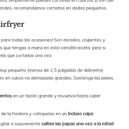
idora, simplemente puedes cortarlas en cuartos si son del
randes, recomendamos cortarlos en dados pequeños.
irfryer
ara todas las ocasiones! Son dorados, crujientes y
que tengas a mano en esta versátil receta, pero si
rás que cortarlas una vez.
muy pequeño (menos de 1,5 pulgadas de diámetro)
es en cubos no demasiado grandes. Sostenga las pieles:
mentos
en un tazón grande y revuelva hasta cubrir
 de la freidora y colóquelas en un
incluso capa
.
Agitar o suavemente
saltee las papas una vez a la mitad