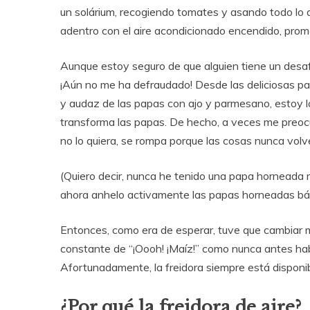
un solárium, recogiendo tomates y asando todo lo qu
adentro con el aire acondicionado encendido, prome
Aunque estoy seguro de que alguien tiene un desafío
¡Aún no me ha defraudado! Desde las deliciosas pa
y audaz de las papas con ajo y parmesano, estoy 
transforma las papas. De hecho, a veces me preocu
no lo quiera, se rompa porque las cosas nunca volv
(Quiero decir, nunca he tenido una papa horneada m
ahora anhelo activamente las papas horneadas bá
Entonces, como era de esperar, tuve que cambiar 
constante de “¡Oooh! ¡Maíz!” como nunca antes habí
Afortunadamente, la freidora siempre está disponi
¿Por qué la freidora de aire?