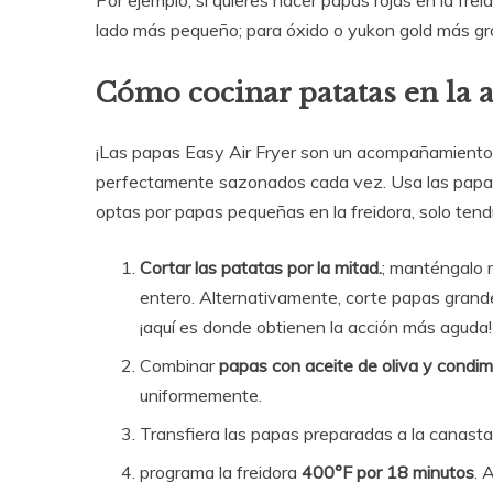
Por ejemplo, si quieres hacer papas rojas en la fre
lado más pequeño; para óxido o yukon gold más g
Cómo cocinar patatas en la a
¡Las papas Easy Air Fryer son un acompañamiento p
perfectamente sazonados cada vez. Usa las papas 
optas por papas pequeñas en la freidora, solo tend
Cortar las patatas por la mitad.
; manténgalo 
entero. Alternativamente, corte papas grand
¡aquí es donde obtienen la acción más aguda!
Combinar
papas con aceite de oliva y condi
uniformemente.
Transfiera las papas preparadas a la canasta
programa la freidora
400°F por 18 minutos
. 