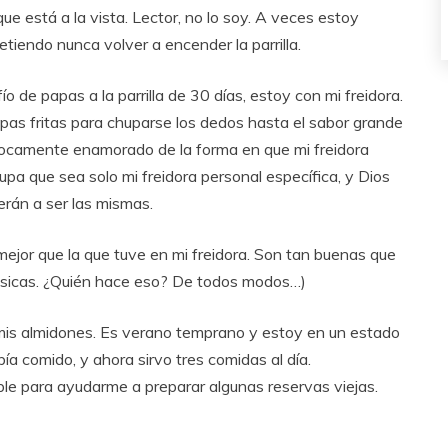
e está a la vista. Lector, no lo soy. A veces estoy
tiendo nunca volver a encender la parrilla.
 de papas a la parrilla de 30 días, estoy con mi freidora.
pas fritas para chuparse los dedos hasta el sabor grande
locamente enamorado de la forma en que mi freidora
pa que sea solo mi freidora personal específica, y Dios
erán a ser las mismas.
ejor que la que tuve en mi freidora. Son tan buenas que
sicas. ¿Quién hace eso? De todos modos…)
mis almidones. Es verano temprano y estoy en un estado
a comido, y ahora sirvo tres comidas al día.
ble para ayudarme a preparar algunas reservas viejas.