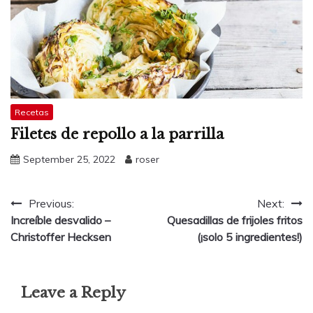
Recetas
Filetes de repollo a la parrilla
September 25, 2022
roser
Post
Previous:
Next:
Increíble desvalido –
Quesadillas de frijoles fritos
navigation
Christoffer Hecksen
(¡solo 5 ingredientes!)
Leave a Reply