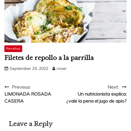
Recetas
Filetes de repollo a la parrilla
September 25, 2022
roser
Post
Previous:
Next:
LIMONADA ROSADA
Un nutricionista explica:
navigation
CASERA
¿vale la pena el jugo de apio?
Leave a Reply