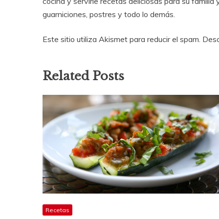
cocina y servirle recetas deliciosas para su familia 
guarniciones, postres y todo lo demás.
Este sitio utiliza Akismet para reducir el spam. D
interacciones
con
Related Posts
los
lectores
Recetas