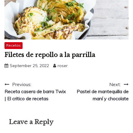
Recetas
Filetes de repollo a la parrilla
September 25, 2022
roser
Post
Previous:
Next:
Receta casera de barra Twix
Pastel de mantequilla de
navigation
| El critico de recetas
maní y chocolate
Leave a Reply