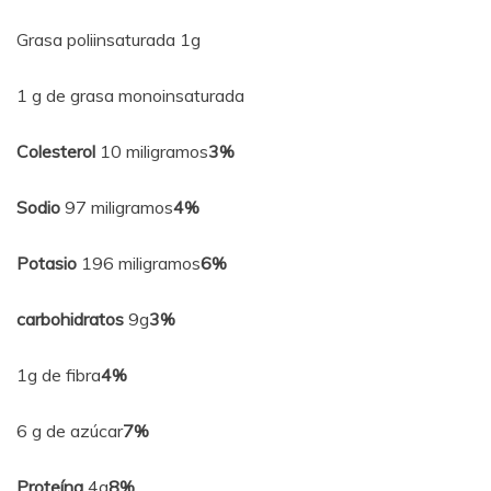
Grasa poliinsaturada 1g
1 g de grasa monoinsaturada
Colesterol
10 miligramos
3%
Sodio
97 miligramos
4%
Potasio
196 miligramos
6%
carbohidratos
9g
3%
1g de fibra
4%
6 g de azúcar
7%
Proteína
4g
8%